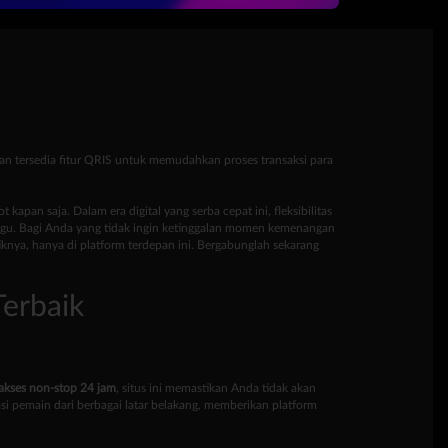
n tersedia fitur QRIS untuk memudahkan proses transaksi para
pan saja. Dalam era digital yang serba cepat ini, fleksibilitas
ggu. Bagi Anda yang tidak ingin ketinggalan momen kemenangan
knya, hanya di platform terdepan ini. Bergabunglah sekarang
erbaik
akses non-stop 24 jam
, situs ini memastikan Anda tidak akan
pemain dari berbagai latar belakang, memberikan platform