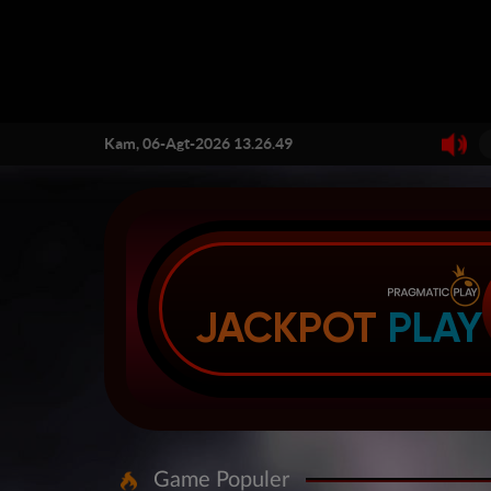
Kam, 06-Agt-2026 13.26.49
Pemeliharaan Terjadwal: PP Virtual Sports pada 30-Jun-2026 dari 15.00.00 sampai 3
JACKPOT
PLAY
Game Populer