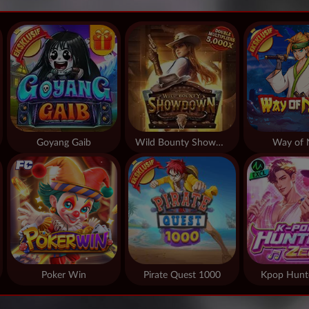
Goyang Gaib
Wild Bounty Showdown
Way of 
Poker Win
Pirate Quest 1000
Kpop Hunt