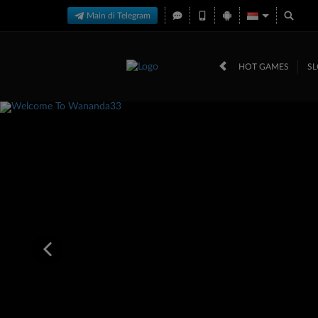
Main di Telegram
HOT GAMES
S