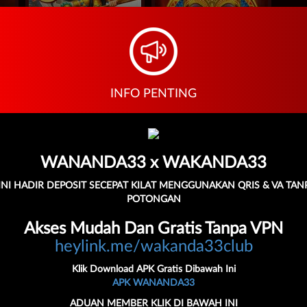
Anaconda Gold
9 Masks of Fire™ HyperSpins™
INFO PENTING
Pragmatic Play
MicroGaming
WANANDA33 x WAKANDA33
INI HADIR DEPOSIT SECEPAT KILAT MENGGUNAKAN QRIS & VA TAN
POTONGAN
Akses Mudah Dan Gratis Tanpa VPN
heylink.me/wakanda33club
Klik Download APK Gratis Dibawah Ini
APK WANANDA33
ADUAN MEMBER KLIK DI BAWAH INI