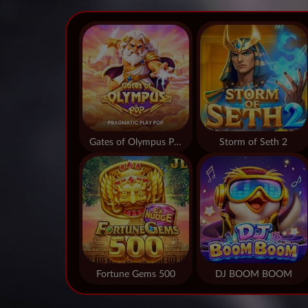
Gates of Olympus POP
Storm of Seth 2
Fortune Gems 500
DJ BOOM BOOM