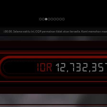
0. Selama waktu ini, CQ9 permainan tidak akan tersedia. Kami memohon maaf atas k
IDR
12,732,35