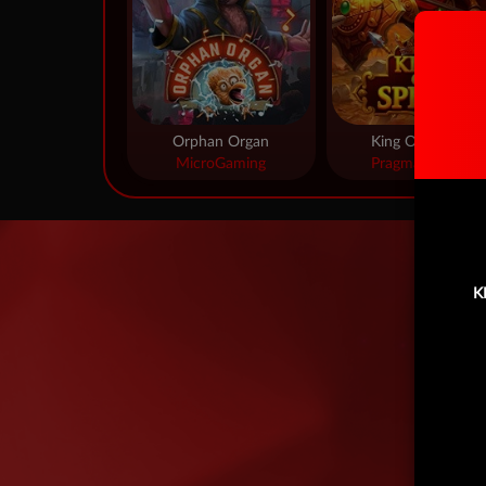
Orphan Organ
King Of Spears
MicroGaming
Pragmatic Play
K