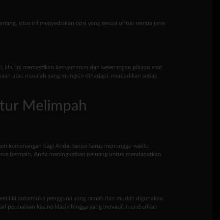
tang, situs ini menyediakan opsi yang sesuai untuk semua jenis
ini. Hal ini memastikan kenyamanan dan ketenangan pikiran saat
aan atau masalah yang mungkin dihadapi, menjadikan setiap
itur Melimpah
 momen kemenangan bagi Anda, tanpa harus menunggu waktu
terus bermain, Anda meningkatkan peluang untuk mendapatkan
memiliki antarmuka pengguna yang ramah dan mudah digunakan,
ari permainan kasino klasik hingga yang inovatif, memberikan