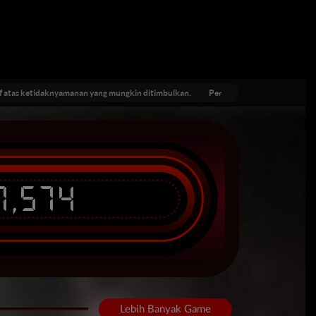
etidaknyamanan yang mungkin ditimbulkan.
Pemeliharaan Terjadwal: Live22 pada
7,574
Lebih Banyak Game