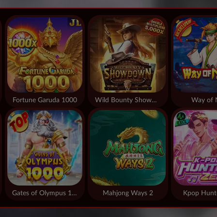
Fortune Garuda 1000
Wild Bounty Showdown
Way of 
Gates of Olympus 1000
Mahjong Ways 2
Kpop Hunt