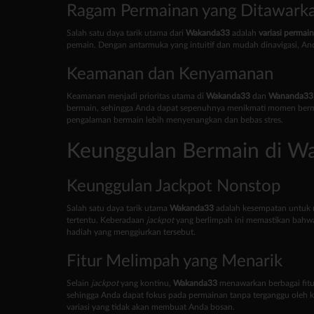
Ragam Permainan yang Ditawark
Salah satu daya tarik utama dari
Wakanda33
adalah
variasi permai
pemain. Dengan antarmuka yang intuitif dan mudah dinavigasi, 
Keamanan dan Kenyamanan
Keamanan menjadi prioritas utama di
Wakanda33
dan
Wananda33
bermain, sehingga Anda dapat sepenuhnya menikmati momen bermai
pengalaman bermain lebih menyenangkan dan bebas stres.
Keunggulan Bermain di Wa
Keunggulan Jackpot Nonstop
Salah satu daya tarik utama
Wakanda33
adalah kesempatan untuk
tertentu. Keberadaan
jackpot
yang berlimpah ini memastikan bahwa
hadiah yang menggiurkan tersebut.
Fitur Melimpah yang Menarik
Selain
jackpot
yang kontinu,
Wakanda33
menawarkan berbagai fitu
sehingga Anda dapat fokus pada permainan tanpa terganggu oleh kend
variasi yang tidak akan membuat Anda bosan.