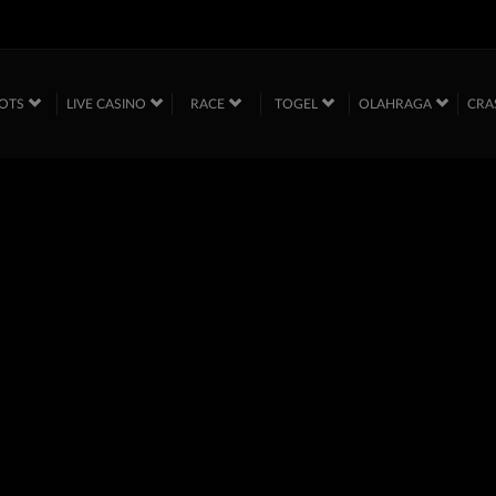
LOTS
LIVE CASINO
RACE
TOGEL
OLAHRAGA
CRA