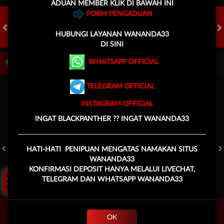
ADUAN MEMBER KLIK DI BAWAH INI
FORM PENGADUAN
HUBUNGI
LAYANAN WANANDA33
HOT GAMES
SLOTS
LIVE CASINO
RACE
TOGEL
OL
DI SINI
WHATSAPP OFFICIAL
Game Populer
TELEGRAM OFFICIAL
INSTAGRAM OFFICIAL
INGAT BLACKPANTHER ?? INGAT WANANDA33
GATES OF OLYMPUS POP
TREASURES OF AZTEC
GOYANG GAIB
HATI-HATI PENIPUAN MENGATAS NAMAKAN SITUS
Click Aku !
WANANDA33
KONFIRMASI DEPOSIT HANYA MELALUI LIVECHAT,
TELEGRAM DAN WHATSAPP WANANDA33
MAHJONG WINS 3 – BLACK SCATTER
MAHJONG WAYS
GATES OF OLYMPUS 1000
OK
Beranda
Promosi
Masuk
Hub. Kami
Akun Saya